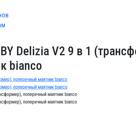
нов
ам
Y Delizia V2 9 в 1 (трансф
к bianco