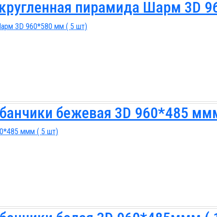
кругленная пирамида Шарм 3D 96
банчики бежевая 3D 960*485 ммм