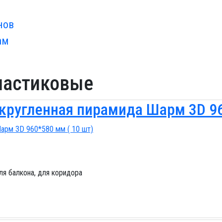
нов
ам
ластиковые
кругленная пирамида Шарм 3D 96
для балкона, для коридора