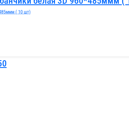
банчики белая 3D 960*485ммм ( 
50