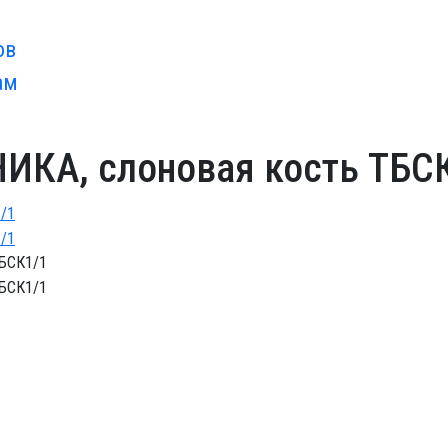
ов
ам
НИКА, слоновая кость ТБС